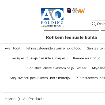
Otsi
Rohkem teenuste kohta
Avariitööd
Tehnosüsteemide avariiremonditööd
​Sanitaarteh
Trassipesubuss-ja trasside survepesu
Kaamerauuringud
Torustike lekete avastamine ja likviteer
Majasise
Soojusvaheti pesu (keemiline) + materjal
Küttesüsteemi pesu
Home
All Products