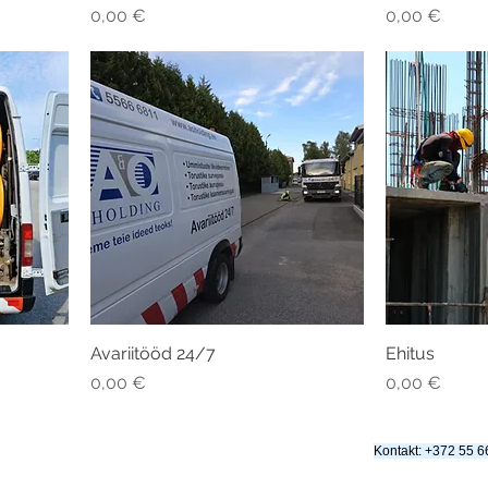
Price
Price
0,00 €
0,00 €
Avariitööd 24/7
Ehitus
Price
Price
0,00 €
0,00 €
Kontakt: +372 55 