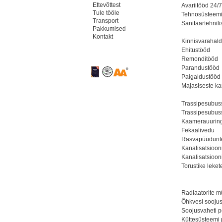
Ettevõttest
Avariitööd 24/7​
Tule tööle
Tehnosüsteemid
Transport
​Sanitaartehnil
Pakkumised
Kontakt
Kinnisvarahal
​Ehitustööd
Remonditööd
Parandustööd
Paigaldustööd
Majasiseste kan
Trassipesubu
Trassipesubuss
Kaamerauurin
Fekaalivedu
​Rasvapüüdurit
Kanalisatsioon
Kanalisatsioon
Torustike leket
Radiaatorite m
Õhkvesi sooju
Soojusvaheti p
Küttesüsteemi p