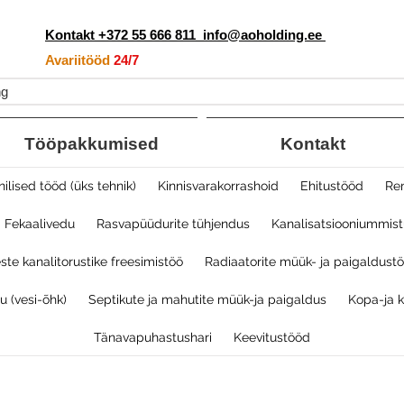
Kontakt +372 55 666 811
info@aoholding.ee
Avariitööd
24/7
ng
Tööpakkumised
Kontakt
nilised tööd (üks tehnik)
Kinnisvarakorrashoid
Ehitustööd
Re
Fekaalivedu
Rasvapüüdurite tühjendus
Kanalisatsiooniummistu
ste kanalitorustike freesimistöö
Radiaatorite müük- ja paigaldustö
 (vesi-õhk)​
Septikute ja mahutite müük-ja paigaldus
Kopa-ja 
Tänavapuhastushari
Keevitustööd