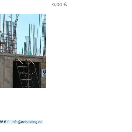
Price
0,00 €
666 811
info@aoholding.ee
​