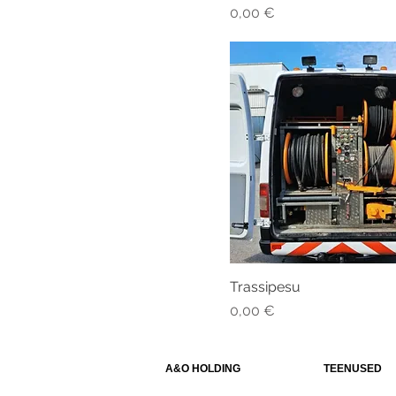
Price
0,00 €
Trassipesu
Price
0,00 €
A&O HOLDING
TEENUSED