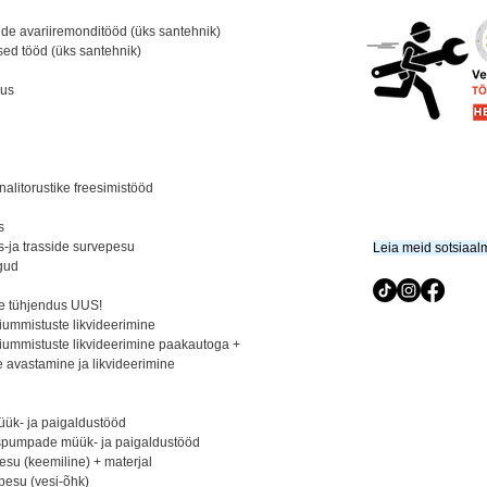
e avariiremonditööd (üks santehnik)
ised tööd (üks santehnik)
dus
alitorustike freesimistööd​
ss
-ja trasside survepesu
Leia meid sotsiaal
gud
​
e tühjendus
UUS!
iummistuste likvideerimine​
iummistuste likvideerimine paakautoga +
e avastamine ja likvideerimine
üük- ja paigaldustööd​
spumpade müük- ja paigaldustööd
esu (keemiline) + materjal
esu (vesi-õhk)​