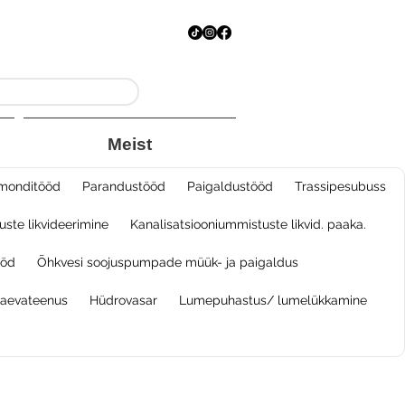
Meist
monditööd
Parandustööd
Paigaldustööd
Trassipesubuss
ste likvideerimine
Kanalisatsiooniummistuste likvid. paaka.
öd​
Õhkvesi soojuspumpade müük- ja paigaldus
kaevateenus
Hüdrovasar
Lumepuhastus/ lumelükkamine