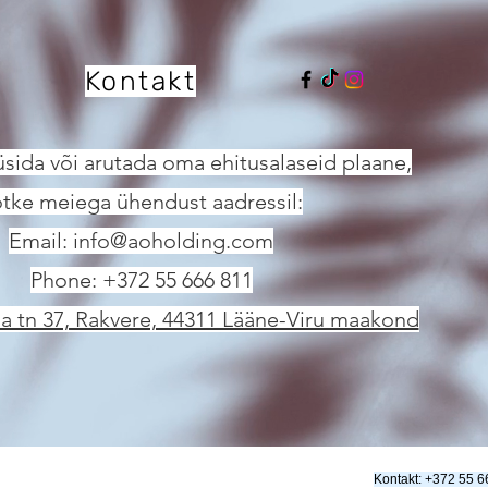
Kontakt
üsida või arutada oma ehitusalaseid plaane,
tke meiega ühendust aadressil:
Email: info@aoholding.com
Phone: +372 55 666 811
a tn 37, Rakvere, 44311 Lääne-Viru maakond
Kontakt: +372 55 