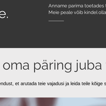
Anname parima toetades t
e.
Meie peale võib kindel olla
a oma päring juba 
dust, et arutada teie vajadusi ja leida teile kõige