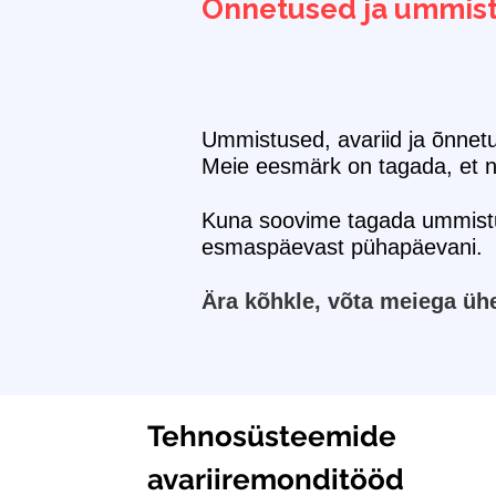
Õnnetused ja ummist
Ummistused, avariid ja õnnetu
Meie eesmärk on tagada, et ne
Kuna soovime tagada ummistus
esmaspäevast pühapäevani.
Ära kõhkle, võta meiega ühe
Tehnosüsteemide
avariiremonditööd