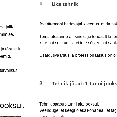
1
Üks tehnik
Avariiremont hädavajalik teenus, mida pa
vajalik
imimise.
Tema ülesanne on kiiresti ja tõhusalt la
kiiremat sekkumist, et teie süsteemid saaks
ja tõhusalt
Usaldusväärsus ja professionaalsus on oluli
eemid.
urvalisus.
2
Tehnik jõuab 1 tunni jook
Tehnik saabub tunni aja jooksul.
Veenduge, et keegi oleks kohapeal, et t
vajavale alale.