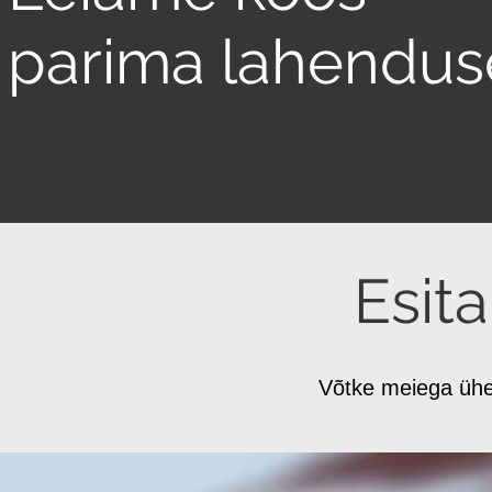
parima lahendus
Esit
Võtke meiega ühen