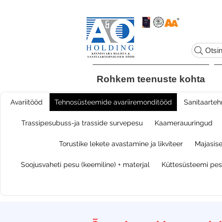
Otsi
Rohkem teenuste kohta
Avariitööd
Tehnosüsteemide avariiremonditööd
​Sanitaarteh
Trassipesubuss-ja trasside survepesu
Kaamerauuringud
Torustike lekete avastamine ja likviteer
Majasise
Soojusvaheti pesu (keemiline) + materjal
Küttesüsteemi pesu