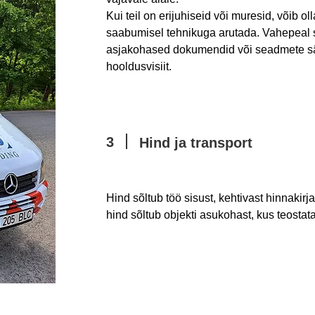
Kui teil on erijuhiseid või muresid, võib o
saabumisel tehnikuga arutada. Vahepeal 
asjakohased dokumendid või seadmete sät
hooldusvisiit.
3
Hind ja transport
Hind sõltub töö sisust, kehtivast hinnakirj
hind sõltub objekti asukohast, kus teostat