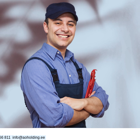
666 811
info@aoholding.ee
​