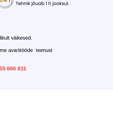
ikult väikesed.
ume avariitööde teenust
55 666 811