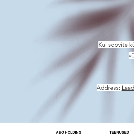
Kui soovite k
võ
Address:
Laad
A&O HOLDING
TEENUSED