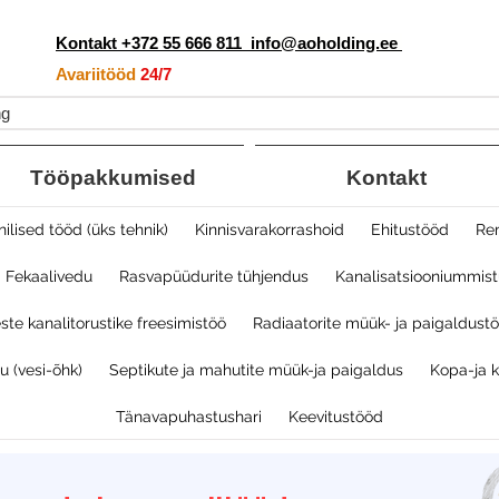
Kontakt +372 55 666 811
info@aoholding.ee
Avariitööd
24/7
ng
Tööpakkumised
Kontakt
nilised tööd (üks tehnik)
Kinnisvarakorrashoid
Ehitustööd
Re
Fekaalivedu
Rasvapüüdurite tühjendus
Kanalisatsiooniummistu
ste kanalitorustike freesimistöö
Radiaatorite müük- ja paigaldustö
 (vesi-õhk)​
Septikute ja mahutite müük-ja paigaldus
Kopa-ja 
Tänavapuhastushari
Keevitustööd