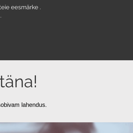
eie eesmärke .
.
täna!
 sobivam lahendus.