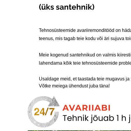
(üks santehnik)
Tehnosüsteemide avariiremonditööd on häda
teenus, mis tagab teie kodu või äri sujuva to
Meie kogenud santehnikud on valmis kiiresti 
lahendama kõik teie tehnosüsteemide probl
Usaldage meid, et taastada teie mugavus ja t
Võtke meiega ühendust juba täna!