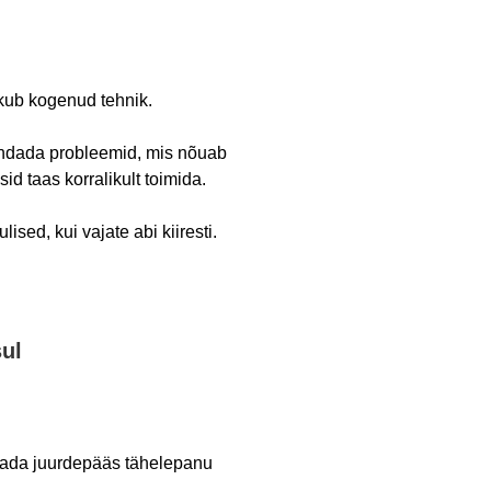
kub kogenud tehnik.
hendada probleemid, mis nõuab
id taas korralikult toimida.
sed, kui vajate abi kiiresti.
sul
agada juurdepääs tähelepanu