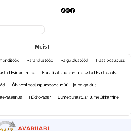
Meist
monditööd
Parandustööd
Paigaldustööd
Trassipesubuss
ste likvideerimine
Kanalisatsiooniummistuste likvid. paaka.
öd​
Õhkvesi soojuspumpade müük- ja paigaldus
kaevateenus
Hüdrovasar
Lumepuhastus/ lumelükkamine