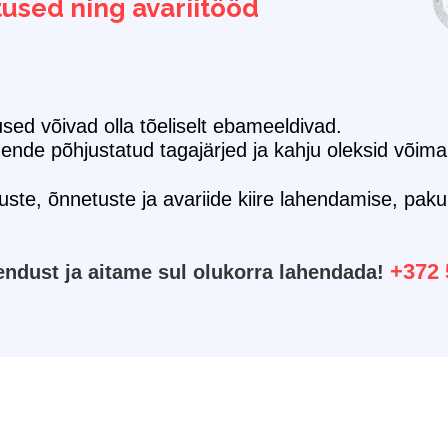
used ning avariitööd
sed võivad olla tõeliselt ebameeldivad.
nde põhjustatud tagajärjed ja kahju oleksid võimal
te, õnnetuste ja avariide kiire lahendamise, pak
+372 
ndust ja aitame sul olukorra lahendada!