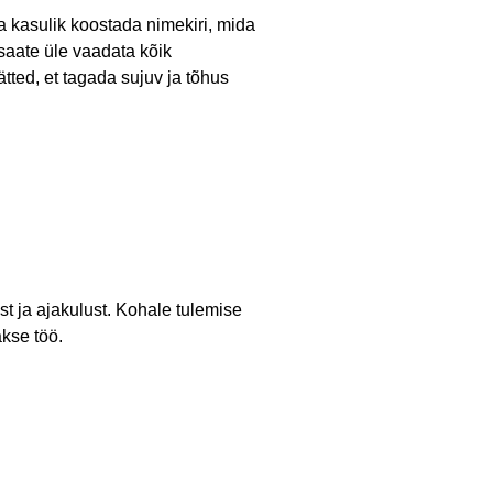
lla kasulik koostada nimekiri, mida
saate üle vaadata kõik
ted, et tagada sujuv ja tõhus
ast ja ajakulust. Kohale tulemise
akse töö.